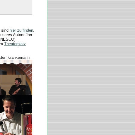
i sind
hier zu finden
.
nseres Autors Jan
 UNESCO)!
dem
Theaterplatz
rsten Krankemann