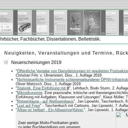
ehrbücher, Fachbücher, Dissertationen, Belletristik.
Neuigkeiten, Veranstaltungen und Termine, Rück
Neuerscheinungen 2019
"
Öffentliche Vergabe von Dienstleistungen im regulierten Postsektor
Christian Frhr. v. Ulmenstein, Diss., 1. Auflage 2019
"
Nichtsteuerliche Instrumente schienengebundener ÖPNV-Infrastruk
Oliver Mietzsch, Diss., 1. Auflage 2019
"
Statistik. Eine Einführung mit
", Lehrbuch, Bodo Sturm, 2. Auflag
R
"
Mikroökonomie
. Eine praxisnahe, kritische und theoriengeschichtli
Einführung mit Aufgaben, Klausuren und Lösungen", Klaus Müller, 7
"
Rotweinlaune - auf Weißweinbasis
", Jan Lipowski, Taschenbuch, 8
"
Lust auf Figur
" - Taschenbuch mit Cartoons, Jan Lipowski, 7. Aufl
"
Alltag ist heilbar! - Ein Alltags(ver)führer.
", Jan Lipowski, 1. Auflag
Zwei wertige Motto-Postkarten gratis
zu jeder Buchbestellung von unserem