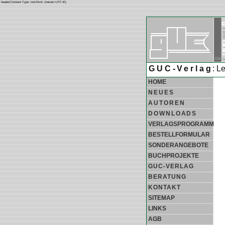
header('Content-Type: text/html; charset=UTF-8');
GUC-Verlag
: L
HOME
NEUES
AUTOREN
DOWNLOADS
VERLAGSPROGRAMM
BESTELLFORMULAR
SONDERANGEBOTE
BUCHPROJEKTE
GUC-VERLAG
BERATUNG
KONTAKT
SITEMAP
LINKS
AGB