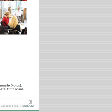
rmeile (
Fotos
).
etauftritt
online.
ontrolling m.b.H. [
ZURÜCK
]