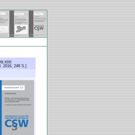
ng von
l. 2016, 248 S.]