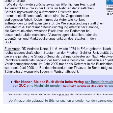
anderen Seite.
Wie die Normwidersprüche zwischen öffentlichem Recht und
Forma
Aktienrecht bzw. die in der Praxis im Rahmen der staatlichen
karto
Beteiligungsverwaltung auftretenden Pflichten- und
ISBN:
39,9
Interessenkollisionen aufzulösen sind, ist Gegenstand der
vorliegenden Arbeit. Dabei nimmt der Autor alle konkret
auftretenden Einzelfragen wie z.B. die Weisungsbindung staatlicher
Vertreter im Aufsichtsrat / Berücksichtigung öffentlicher Belange,
die Kommunikation zwischen Exekutive und Parlament bei
bestehender aktienrechtlicher Verschwiegenheitspflicht oder die
Eigentümer- und Marktregulierungsfunktion des Staates in den
Blick.
Zum Autor
: RD Andreas Kerst, LL.M. wurde 1974 in Erfurt geboren. Nach
rechtswissenschaftlichem Studium an der Friedrich-Schiller- Universität J
die erste juristische Staatsprüfung als Jahrgangsbester ab. Nach Absolvi
Rechtsreferendariats begann der Autor seine berufliche Laufbahn als Synd
Versicherungskonzern. Im Jahr 2005 trat er als Referent in die Bundesfina
wo er seit Juni 2008 im Bundesministerium der Finanzen in Berlin tätig ist
Tätigkeitsschwerpunkte liegen im Wirtschaftsrecht.
Hier können Sie das Buch direkt beim Verlag
per Bestellformul
der GUC
eine Nachricht senden
.
[Alternativ können Sie das Buch
hier pe
Der Versand erfolgt innerhalb Deutschlands
portofrei
. Buchhändlern wird ein Buchhandelsr
[
Bei Amazon.de gebrauchte Bücher suchen und/oder Kundenrezensione