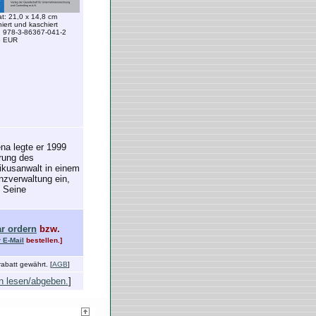
t: 21,0 x 14,8 cm
niert und kaschiert
 978-3-86367-041-2
5 EUR
ena legte er 1999
erung des
ikusanwalt in einem
nzverwaltung ein,
. Seine
ar ordern
bzw.
r E-Mail
bestellen.]
abatt gewährt. [
AGB
]
n lesen/abgeben.
]